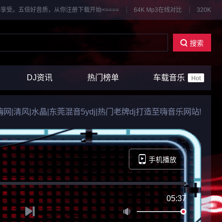
享受。五倍好音质，从你注册下载开始<====
64K Mp3在线对比
320K
搜索
DJ资讯
热门榜单
车载音乐
Hot
k|嗨嗨网|清风|水晶|东莞混音5ydj|热门老牌dj打造至嗨音乐网站!
手机播放
05:37