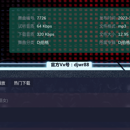
舞曲编号
7726
发布时间
2022-
试听音质
64 Kbps
文件格式
mp3
下载音质
320 Kbps
文件大小
12.95
舞曲分类
Dj伯格
所属专辑
Dj伯
播放
热门下载
语女)