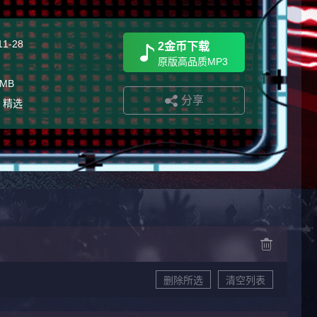
11-28
2金币下载
原版高品质MP3
 MB
分享
格 精选
删除所选
清空列表