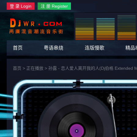
登 录 Login
注 册 Register
首页
粤语串烧
连版慢歌
精品
首页
> 正在播放 >
孙露 - 恋人爱人离开我的人(Dj伯格 Extended 