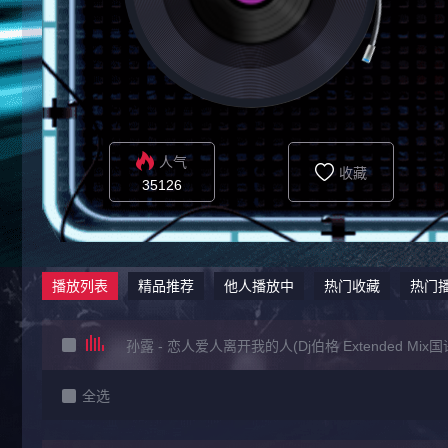
人气
收藏
35126
播放列表
精品推荐
他人播放中
热门收藏
热门
孙露 - 恋人爱人离开我的人(Dj伯格 Extended Mix国
全选