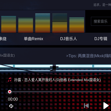
追求，是一种
串烧
单曲Remix
DJ音乐人
DJ专辑
Mix国语女)
>Tips: 两廣混音|Mkx
孙露 - 恋人爱人离开我的人(Dj伯格 Extended Mix国语女)
00:00