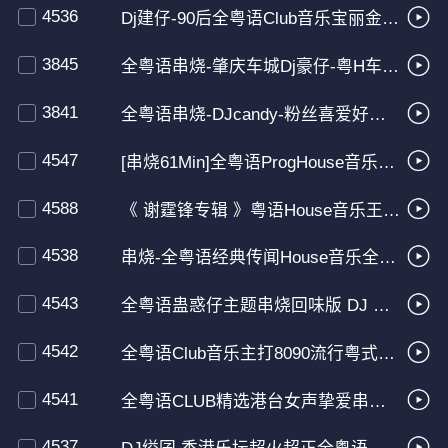
4536
Dj建仔-90后全粤语Club音乐宝丽金热播灵通电台口味慢摇串烧
3845
全粤语串烧-肇庆车城Dj豪仔-粤H车牌定制宝丽金经典车载超嗨串烧
3841
全粤语串烧-DJcandy-粉丝喜爱好听粤语超爽Club宝丽金经典串烧
4547
[串烧61Min]全粤语ProgHouse音乐一起走过的日子串烧
4588
《 谢霆锋专辑 》粤语House音乐王牌DJ经典车载CD专属串烧
4538
串烧-全粤语经典传闻House音乐全程舒服动听车载DJ大碟
4543
全粤语蛊惑仔主题串烧回味版 DJ KingB.水水
4542
全粤语Club音乐主打8090流行粤式风味慢摇串烧 79Min
4541
全粤语CLUB精选港台女声挚爱串烧 59Min
4537