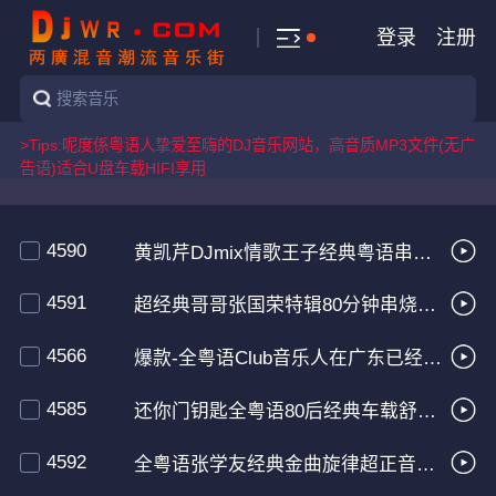
登录
注册
>Tips:呢度係粤语人挚爱至嗨的DJ音乐网站，高音质MP3文件(无广
告语)适合U盘车载HIFI享用
4590
黄凯芹DJmix情歌王子经典粤语串烧大碟
4591
超经典哥哥张国荣特辑80分钟串烧大碟
4566
爆款-全粤语Club音乐人在广东已经漂泊十年串烧 60Min
4585
还你门钥匙全粤语80后经典车载舒服HIFI串烧（55 Min）
4592
全粤语张学友经典金曲旋律超正音乐77分钟串烧专辑