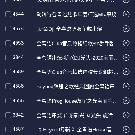
DJ缢囝 香港乐坛超火超正全粤语私+珍藏慢摇串烧
4544
动辄得咎粤语热歌年度精选MIx串烧
4574
[新会Dj] 全粤语舒服车载串烧
4553
全粤语Club音乐热播红歌神话情话气氛串烧
3844
全粤语串烧-新兴DJ光头-2020宝丽金House精选超嗨女声串烧
4589
全粤语Club音乐精选谭校长专辑超Hi气氛慢摇串烧
4586
Beyond辉煌之歌经典回顾全粤语串烧Electro音乐大碟专辑
4556
全粤语ProgHouse友谊之光宝丽金串烧
3842
全粤语串烧-广东新兴DJ光头-旋律超爽House精选港台流行女声A碟
4587
《 Beyond专辑 》全粤语House音乐王牌DJ经典车载CD专属串烧