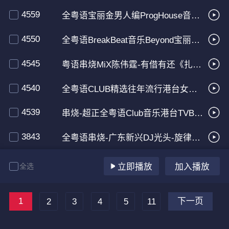
4559
全粤语宝丽金男人编ProgHouse音乐串烧
4550
全粤语BreakBeat音乐Beyond宝丽金群星经典专辑
4545
粤语串烧MiX陈伟霆-有借有还《扎职》主题曲-靓档位BpM
4540
全粤语CLUB精选往年流行港台女生声线Disco串烧 65Min
4539
串烧-超正全粤语Club音乐港台TVB粤语金曲大碟
3843
全粤语串烧-广东新兴DJ光头-旋律超爽House精选港台流行女声B碟
全选
立即播放
加入播放
1
下一页
2
3
4
5
11