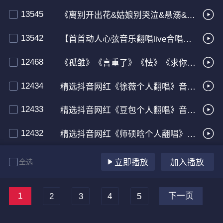
13545
《离别开出花&姑娘别哭泣&悬溺&2024热歌流行音乐榜》
13542
【首首动人心弦音乐翻唱live合唱版】车载CD串烧
12468
《孤雏》《言重了》《怯》《求你讲清楚》首首粤语靓声串烧
12434
精选抖音网红《徐薇个人翻唱》音乐集
12433
精选抖音网红《豆包个人翻唱》音乐集
12432
精选抖音网红《师硕晗个人翻唱》音乐集
全选
立即播放
加入播放
1
下一页
2
3
4
5