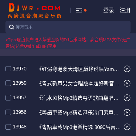
登录
注册
>Tips:呢度係粤语人挚爱至嗨的DJ音乐网站，高音质MP3文件(无广
告语)适合U盘车载HIFI享用
13970
《红遍粤港澳大湾区巅峰说唱Yamy郭颖精选音乐》
13959
《粤式新声男女合唱版本超好听音乐特辑推荐》
13957
《汽水风格Mp3精选粤语歌曲翻唱超好听音乐合集》
13956
《粵語車載Mp3精选港乐冷门男声歌曲音乐》
13948
《粵語車載Mp3港樂精选 8090后喜欢听的对唱歌曲》