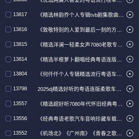
《优选两廣人喜爱的粤语流行榜单音乐车载CD串烧》
13817
《精选林韵乔个人专辑tvb剧集歌曲车载Hifi音乐串烧》
13816
《致敬特别的人爱到最后一刻的方大同慢歌连版柔歌》
13815
《精选洋澜一轻柔女声7080老歌专辑车载Hifi音乐串烧》
13814
《精选半根萝卜翻唱经典粤语连版车载Hifi音乐串烧》
13804
《何仟仟个人专辑精选流行粤语车载音乐串烧》
13798
2025dj精选好听的粤语连版柔歌车载串烧
13557
《精选超好听7080年代怀旧经典粤语老歌音乐合集》
13556
《经典粤语老歌汽车音响珍藏车载慢歌CD音乐串烧》
13552
《机场北》《广州南》《青春之歌》《情动如初》廣式粤语流行曲音乐精选