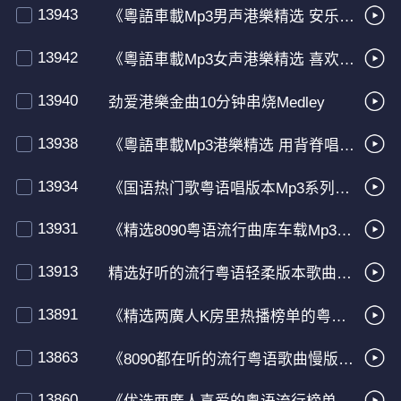
13943
《粵語車載Mp3男声港樂精选 安乐战场&耿耿于怀&还你门匙》
13942
《粵語車載Mp3女声港樂精选 喜欢恋爱&三角志&负担不起》
13940
劲爱港樂金曲10分钟串烧Medley
13938
《粵語車載Mp3港樂精选 用背脊唱情歌&我不是伟人&Amani》
13934
《国语热门歌粤语唱版本Mp3系列合集音乐串烧》
13931
《精选8090粤语流行曲库车载Mp3纯享版音乐串烧》
13913
精选好听的流行粤语轻柔版本歌曲车载音乐串烧
13891
《精选两廣人K房里热播榜单的粤语歌曲集》
13863
《8090都在听的流行粤语歌曲慢版音乐串烧》
13860