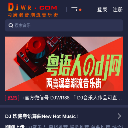
登录
注册
+官方微信号 DJWR88 「 DJ音乐人作品可直接发至邮箱：1501147123@qq.com 」我们一直秉承慢工出细活的精神，每首舞曲在收录发布之前都经过多次试听筛选，DJ精选高品质音源值得我们珍藏！
DJ 珍藏粤语舞曲New Hot Music !
刚刚上传
DJ音乐人
串烧推荐
慢歌推荐
单曲推荐
综合排