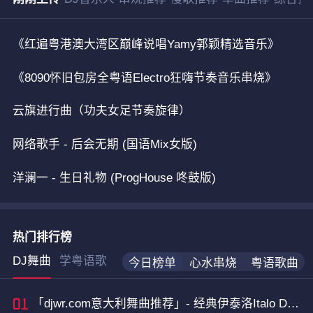
《红遍粤港澳大湾区巅峰说唱Yamy郭颖精选音乐》
《8090怀旧包房全粤语Electro狂嗨节奏音乐串烧》
云旗进行曲（功夫女足节奏旋律）
网络歌手 - 后会无期 (国语Mix女版)
洋澜一 - 生日礼物 (ProgHouse 咚鼓版)
热门排行榜
DJ舞曲
学粤语歌
今日榜单
心水串烧
粤语歌曲
「djwr.com意大利舞曲推荐」- 经典伊泰洛Italo Dance风格串烧精选 一