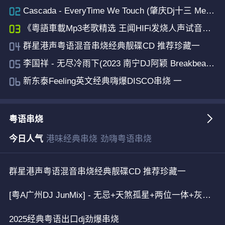
Cascada - EveryTime We Touch (肇庆Dj十三 Melbourne Mix)
《粵語車載Mp3老歌精选 王闻HIFi发烧人声试音音乐串烧》
群星港声粤语混音串烧经典靓碟CD 推荐珍藏一
李国祥 - 无尽冷雨下(2023 南宁DJ阿颖 Breakbeat Mix粤语男)
新东泰Feeling英文经典嗨爆DISCO串烧 一
粤语串烧
今日人气
港味经典串烧
劲嗨粤语串烧
群星港声粤语混音串烧经典靓碟CD 推荐珍藏一
[粤A广州DJ JunMix] - 无忌+天煞孤星+两位一体+灰色+倾心+Amani+顺流逆流+夕阳之歌+忘情冷雨夜+你瞒我瞒
2025经典粤语出口dj劲爆串烧