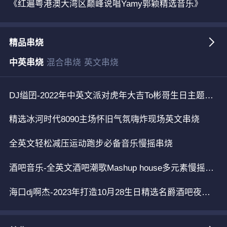
《红遍粤港澳大湾区巅峰说唱Yamy郭颖精选音乐》
精品串烧
中英串烧
混合串烧
英文串烧
DJ缢囝-2022年中英文派对虎年大吉To彬哥生日主题串烧
精选冰河时代8090主场怀旧气氛嗨炸现场英文串烧
全英文轻松减压运动跑步必备音乐慢摇串烧
酒吧音乐-全英文酒吧潮歌Mashup house多元素慢摇串烧v2
海口dj啊杰-2023年打造10月28生日精选名爵酒吧夜店热曲EDMMASHUP潮牌电音专辑