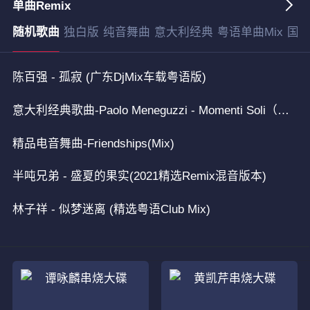
单曲Remix
随机歌曲
独白版
纯音舞曲
意大利经典
粤语单曲Mix
国语
陈百强 - 孤寂 (广东DjMix车载粤语版)
意大利经典歌曲-Paolo Meneguzzi - Momenti Soli（听了会上瘾的音乐Djwr.com）
精品电音舞曲-Friendships(Mix)
半吨兄弟 - 盛夏的果实(2021精选Remix混音版本)
林子祥 - 似梦迷离 (精选粤语Club Mix)