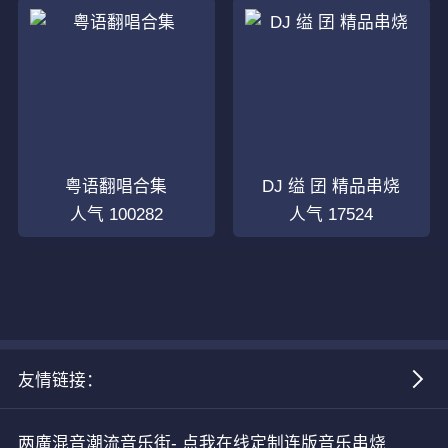
粤语翻唱合集
DJ 缢 囝 精品串烧
人气 100282
人气 17524
友情链接：
两廣混音潮流音乐街-
点我在线定制连版音乐串烧