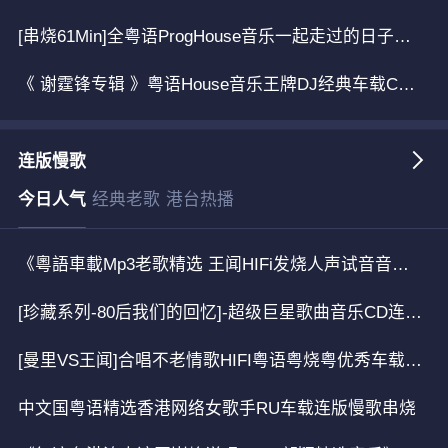
[串烧61Min]全粤语ProgHouse音乐一起走过的日子串烧
《 谢霆锋专辑 》粤语House音乐王牌DJ经典车载CD专属串烧
连版慢歌
今日人气
经典老歌
港台热播
《粵語車載Mp3老歌精选 王闻HIFi发烧人声试音音乐串烧》
[珍藏系列-80后我们的回忆]-超级巨星歌曲音乐CD连版串烧
[曼里VS王闻]合唱不老情歌HIFI粤语粤烧粤优秀车载连版天碟
中文国粤语精选香港网络女歌手RU车载连版慢歌串烧