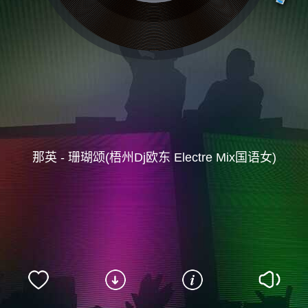
那英 - 珊瑚颂(梧州Dj欧东 Electre Mix国语女)