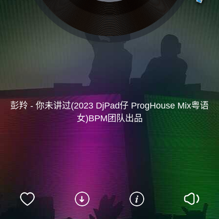
彭羚 - 你未讲过(2023 DjPad仔 ProgHouse Mix粤语
女)BPM团队出品