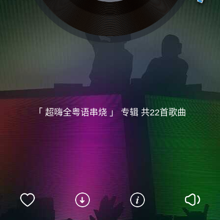
「 超嗨全粤语串烧 」 专辑 共22首歌曲