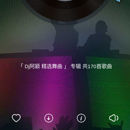
「 Dj阿颖 精选舞曲 」 专辑 共170首歌曲