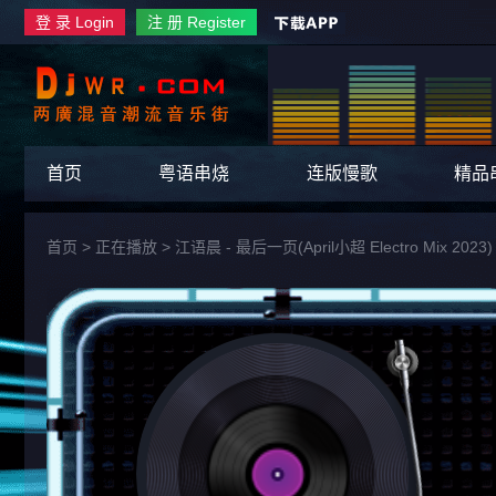
登 录 Login
注 册 Register
首页
粤语串烧
连版慢歌
精品
首页
> 正在播放 >
江语晨 - 最后一页(April小超 Electro Mix 2023)