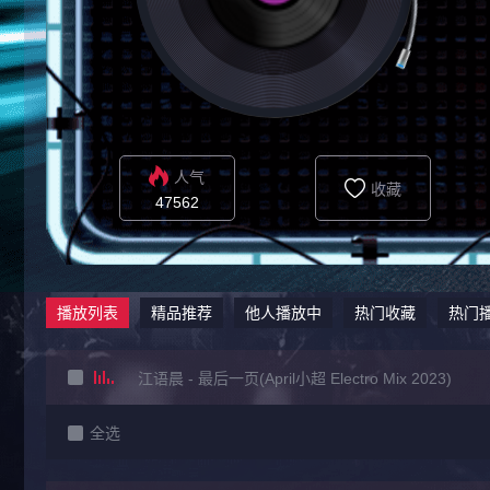
人气
收藏
47562
播放列表
精品推荐
他人播放中
热门收藏
热门
江语晨 - 最后一页(April小超 Electro Mix 2023)
全选