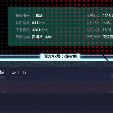
舞曲编号
11508
发布时间
2023-
试听音质
64 Kbps
文件格式
mp3
下载音质
320 Kbps
文件大小
18.01
舞曲分类
国语单曲Mix
所属专辑
国语
播放
热门下载