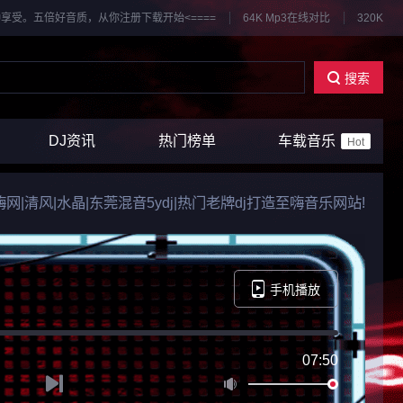
享受。五倍好音质，从你注册下载开始<====
64K Mp3在线对比
320K
搜索
DJ资讯
热门榜单
车载音乐
Hot
k|嗨嗨网|清风|水晶|东莞混音5ydj|热门老牌dj打造至嗨音乐网站!
手机播放
07:50