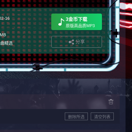
02-16
3金币下载
原版高品质MP3
 MB
分享
舞曲精选
删除所选
清空列表