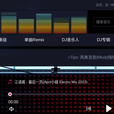
追求，是一种
串烧
单曲Remix
DJ音乐人
DJ专辑
>Tips: 两廣混音|Mkx
江语晨 - 最后一页(April小超 Electro Mix 2023)
00:00