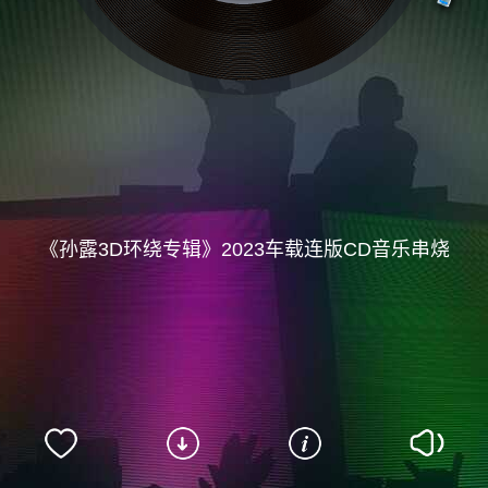
《孙露3D环绕专辑》2023车载连版CD音乐串烧