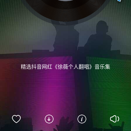
精选抖音网红《徐薇个人翻唱》音乐集