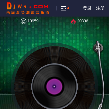
登录
注册
13959
20336