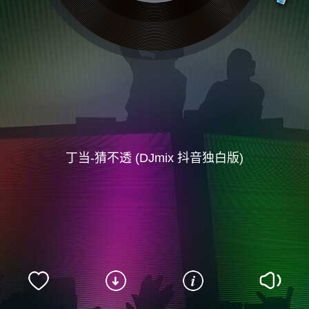
丁当-猜不透 (DJmix 抖音独白版)