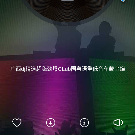
广西dj精选超嗨劲爆CLub国粤语重低音车载串烧