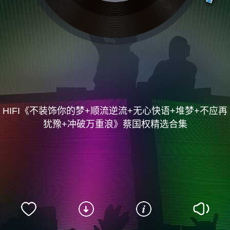
HIFI《不装饰你的梦+顺流逆流+无心快语+堆梦+不应再
犹豫+冲破万重浪》蔡国权精选合集