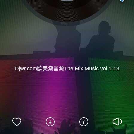
Djwr.com欧美潮音源The Mix Music vol.1-13