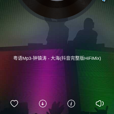
粤语Mp3-钟镇涛 - 大海(抖音完整版HiFiMix)