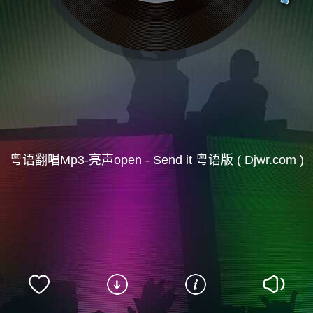
粤语翻唱Mp3-亮声open - Send it 粤语版 ( Djwr.com )