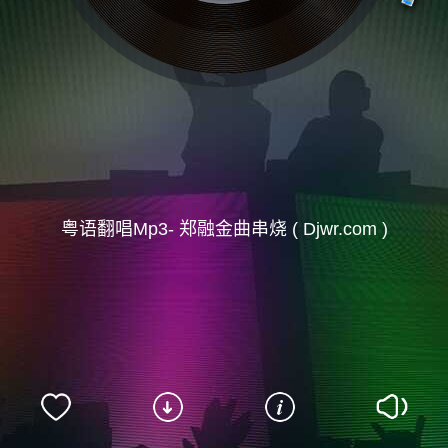
粤语翻唱Mp3- 郑融金曲串烧 ( Djwr.com )