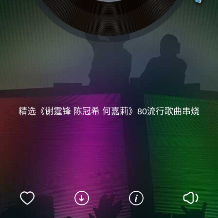
精选《谢霆锋 陈冠希 何嘉莉》80流行歌曲串烧