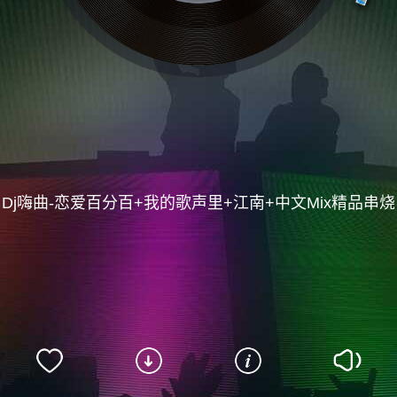
Dj嗨曲-恋爱百分百+我的歌声里+江南+中文Mix精品串烧