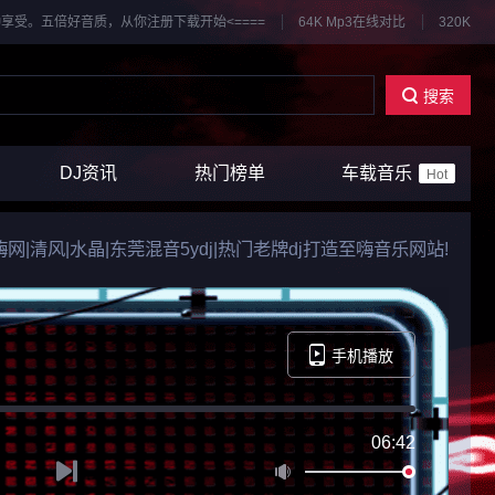
享受。五倍好音质，从你注册下载开始<====
64K Mp3在线对比
320K
搜索
DJ资讯
热门榜单
车载音乐
Hot
k|嗨嗨网|清风|水晶|东莞混音5ydj|热门老牌dj打造至嗨音乐网站!
手机播放
06:42