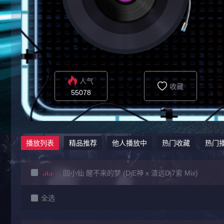
人气
收藏
55078
播放列表
精品推荐
他人播放中
热门收藏
热门
回小仙 醒不来的梦 (DjE神 x 清远Dj7索 Mix)
全选