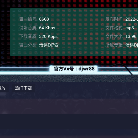
舞曲编号
8668
发布时间
2022-
试听音质
64 Kbps
文件格式
mp3
下载音质
320 Kbps
文件大小
13.96
舞曲分类
清远Dj7索
所属专辑
清远D
播放
热门下载