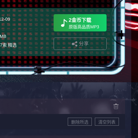
12-09
2金币下载
原版高品质MP3
 MB
分享
j7索 精选
删除所选
清空列表