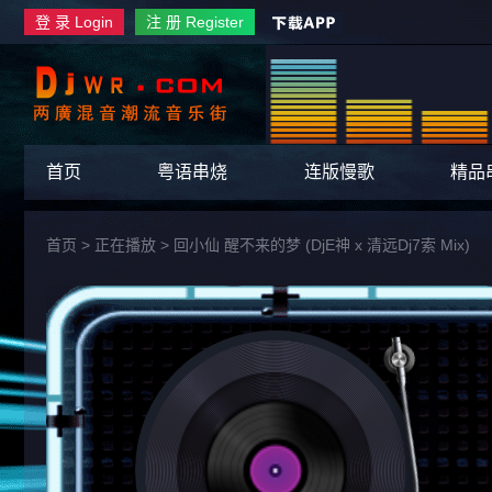
登 录 Login
注 册 Register
首页
粤语串烧
连版慢歌
精品
首页
> 正在播放 >
回小仙 醒不来的梦 (DjE神 x 清远Dj7索 Mix)