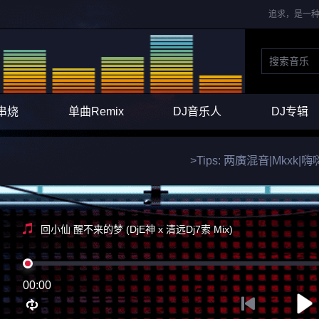
追求，是一种
串烧
单曲Remix
DJ音乐人
DJ专辑
>Tips: 两廣混音|Mkx
回小仙 醒不来的梦 (DjE神 x 清远Dj7索 Mix)
00:00