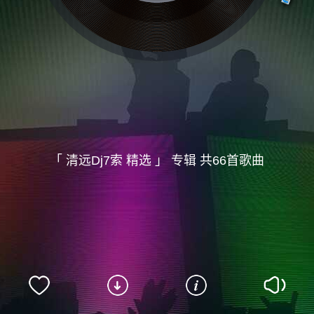
「 清远Dj7索 精选 」 专辑 共66首歌曲