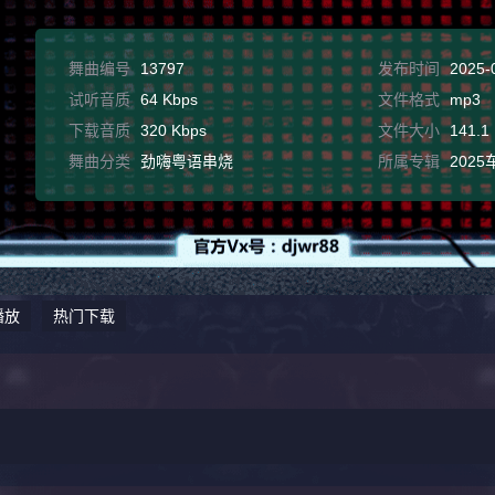
舞曲编号
13797
发布时间
2025-
试听音质
64 Kbps
文件格式
mp3
下载音质
320 Kbps
文件大小
141.1
舞曲分类
劲嗨粤语串烧
所属专辑
2025
播放
热门下载