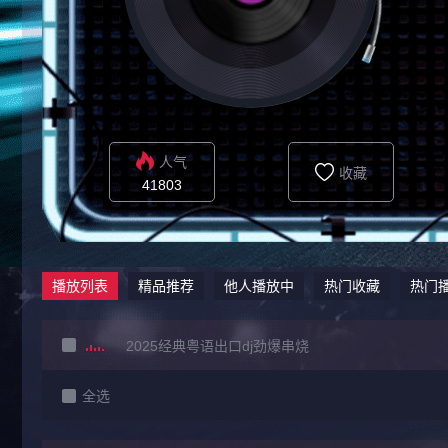
人气
收藏
41803
播放列表
精品推荐
他人播放中
热门收藏
热门
2025经典粤语出口dj劲爆串烧
全选