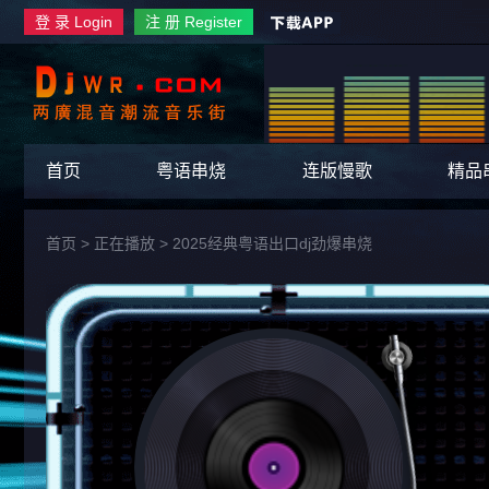
登 录 Login
注 册 Register
首页
粤语串烧
连版慢歌
精品
首页
> 正在播放 >
2025经典粤语出口dj劲爆串烧