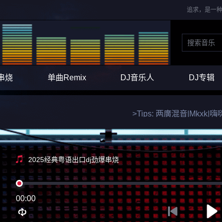
追求，是一种
串烧
单曲Remix
DJ音乐人
DJ专辑
>Tips: 两廣混音|Mkx
2025经典粤语出口dj劲爆串烧
00:00