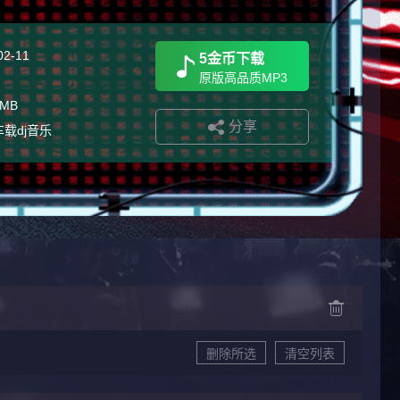
02-11
5金币下载
原版高品质MP3
 MB
分享
车载dj音乐
删除所选
清空列表