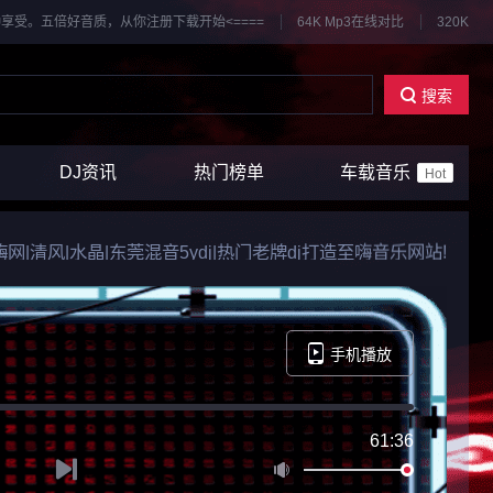
享受。五倍好音质，从你注册下载开始<====
64K Mp3在线对比
320K
搜索
DJ资讯
热门榜单
车载音乐
Hot
k|嗨嗨网|清风|水晶|东莞混音5ydj|热门老牌dj打造至嗨音乐网站!
手机播放
61:36