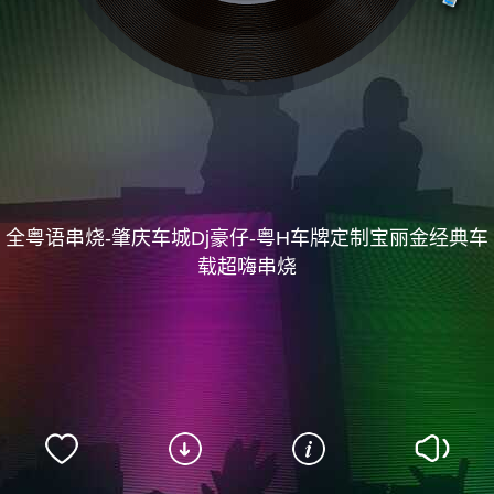
全粤语串烧-肇庆车城Dj豪仔-粤H车牌定制宝丽金经典车
载超嗨串烧