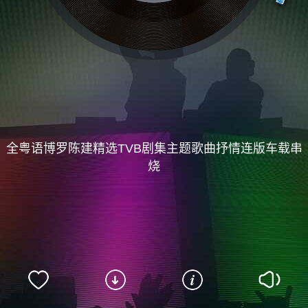
全粤语博罗陈建精选TVB剧集主题歌曲抒情连版车载串
烧