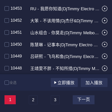
10453
RU - 我愿你知道(DjTimmy Electro Mix粤语女)
10452
大笨 - 不该用情(Dj杰仔&DjTimmy Mix粤语男)
10451
山水组合 - 你莫走(DjTimmy Melbourne Mix国语合唱)
10450
陈慧琳 - 记事本(DjTimmy Electro Mix国语女)v2
10449
吕研熙 - 飞鸟和鱼(DjTimmy Electro Mix国语女)
10448
王靖雯不胖 - 不知所措(DjTimmy Melbourne Mix国语女)
全选
立即播放
加入播放
1
下一页
2
3