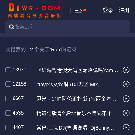
登录
注册
共搜索到
12 个
关于
‘Rap’
的记录
13970
《红遍粤港澳大湾区巅峰说唱Yamy郭颖精选音乐》
12158
players女说唱 (DJ志坚 Mix)
6667
尹光 - 少你阿爸正扑街 (宝丽金粤语经典DJMix)
4535
精选连版粤语Rap音乐不是兄弟不是兄弟烂口骨灰级串烧
4407
棠仔-上装DJ(粤语说唱+DjBonny.波+ElectroHouse+Rmx+2020)