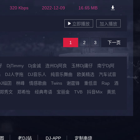
320 Kbps
2022-12-09
16.65 MB
立即播放
加入播放
1
2
3
下一页
仔
DjTimmy
Dj金诚
连州Dj阿良
玉林Dj庸仔
南宁Dj阿
格
DJ人字拖
DJ音乐人
纯音乐舞曲
欧美精选
汽车试音
DJ缢囝
林峰
情感歌曲
Twins
谢霆锋
重低音
Rap
酒
郑秀文
郑希怡
经典粤语
宝丽金
TVB
抖音Mix
黄凯
图
老DJ站
DJ-APP
定制串烧