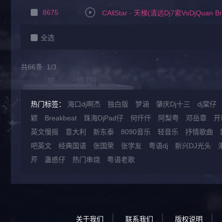
8675
CAllStar - 天梯(清远Dj7索VsDjQuan Br
全选
共66条 1/3
热门标签：
海口dj啊杰
独白版
梦涵
肇庆Dj十三
dj棠仔
颖
Breakbeat
珠海DjPad仔
何仟仟
阿梨粤
邓岳章
开
英文慢摇
意大利
新东泰
8090音乐
轻音乐
抒情歌曲
吧英文
经典国语
张国荣
张学友
粤语dj
新兴DJ光头
芹
蛊惑仔
热门串烧
粤语老歌
关于我们
联系我们
版权说明