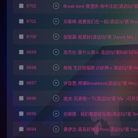
8702
Break best 庾澄庆-命中注定(清远Dj7索
8701
邓紫棋-我要我们在一起(清远Dj7索 BreakB
8700
张智霖-祝君好(清远Dj7索 Dance Mix )
8699
周杰伦-算什么男人 清远Dj7索Edit DjTer
8698
格格 生日祝福歌 (DjE神 x 清远Dj7索 Rm
8697
许佳慧-预谋Breakbest(清远Dj7索 Mix)
8696
庞龙-兄弟抱一下(清远Dj7索 Mix )可开
8695
刘崇健 - 我们都是好兄弟(清远Dj7索 Brea
8694
黄伊汶-真系好残忍Rmx(清远Dj7索 Dan