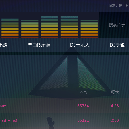
追求，是一种
串烧
单曲Remix
DJ音乐人
DJ专辑
人气
时长
55784
4:23
Mix
55121
3:58
eat Rmx)