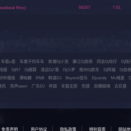
58207
7:01
eakbeat Rmx)
车载u盘
车厘子的车车
新塘Dj小浩
廉江Dj炮哥
四会Dj培仔
Dj铭
场版
DjR7
Dj细霖
清远Dj7索
Dj小罗
梧州Dj欧东
Dj阿福
Dj伯
好听慢摇
谭咏麟
RNB
韩语DJ
Beyond音乐
Djcandy
Mc喊麦
港风
亮声open
广东DJ
咚鼓
车载无损
伤感
劲爆超嗨
古巨基
免责声明
用户协议
隐私政策
辨别音质
网站地