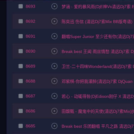
8693
梦涵 - 爱的暴风雨(DjE神Vs清远Dj7索 Ele
8692
陈奕迅 伤信 (清远Dj7索Mix BB版粤语)
8691
翻唱Super Junior 至少还有你(清远Dj7索
8690
Break best 王闻 雨丝情愁 清远Dj7索 Dj
8689
卫兰-二十四味Wonderland(清远Dj7索 Da
8688
邓紫棋-你把我灌醉(清远Dj7索 DjQuan 
8687
若心 - 动辄得咎(DjEdison刚仔 X 清远Dj7
8686
田馥甄 - 魔鬼中的天使(清远Dj7索Mix)[C
8685
Break best 乐团翻唱 平凡之路 清远Dj7