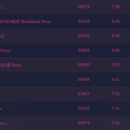
55879
7:25
)
55262
6:45
DJ权仔 Breakbeat Rmx)
55180
6:45
v2
55831
4:00
Rmx)
55983
7:01
Dj7索 Rmx)
55638
4:11
57867
7:01
55202
7:01
v
55873
7:01
x )