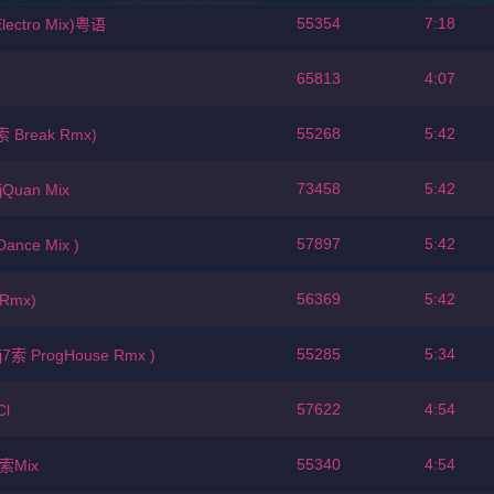
55354
7:18
ctro Mix)粤语
65813
4:07
55268
5:42
 Break Rmx)
73458
5:42
Quan Mix
57897
5:42
nce Mix )
56369
5:42
Rmx)
55285
5:34
索 ProgHouse Rmx )
57622
4:54
l
55340
4:54
索Mix