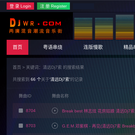
登 录 Login
注 册 Register
首页
粤语串烧
连版慢歌
精品
首页
>
关键词：清远Dj7索 的搜索结果
共搜索到
66 个
关于
‘清远Dj7索’
的记录
舞曲ID
舞曲名称
8704
Break best 林志炫 花房姑娘 清远Dj7索
8703
G.E.M.邓紫棋 - 再见(清远Dj7索 Breakb