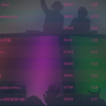
58075
3:58
 Rmx)
55412
18:03
est) Rmx
57944
6:09
55111
5:23
ry.作品
57164
5:23
x )
55356
5:23
55665
5:23
场
57768
3:18
kBeat Rmx)
55833
5:37
ce神的旋律Fit版)