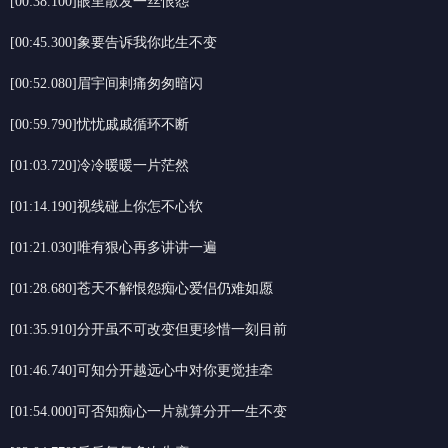
[00:38.100]眼里散发一丝恨怨
[00:45.300]象要告诉我你此生不变
[00:52.080]眉宇间剌痛匆匆暗闪
[00:59.790]忧忧戚戚循环不断
[01:03.720]冷冷暖暖一片茫然
[01:14.190]视线碰上你怎不心软
[01:21.030]唯有狠心再多讲讲一遍
[01:28.680]苍天不解恨怨痴心爱侣仍难如愿
[01:35.910]分开虽不可改变但更珍惜一刻目前
[01:46.740]可知分开越远心中对你更觉挂牵
[01:54.000]可否知痴心一片就算分开一生不变